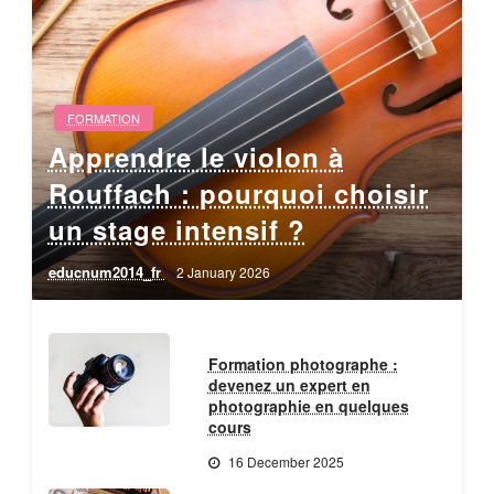
FORMATION
Apprendre le violon à
Rouffach : pourquoi choisir
un stage intensif ?
educnum2014_fr
2 January 2026
Formation photographe :
devenez un expert en
photographie en quelques
cours
16 December 2025